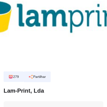
279
Partilhar
Lam-Print, Lda