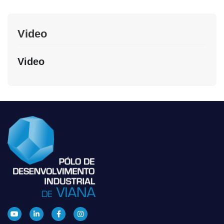
Video
Video