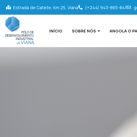
Estrada de Catete, Km 25, Viana
(+244) 943-865-841
g
INÍCIO
SOBRE NÓS
ANGOLA O PA