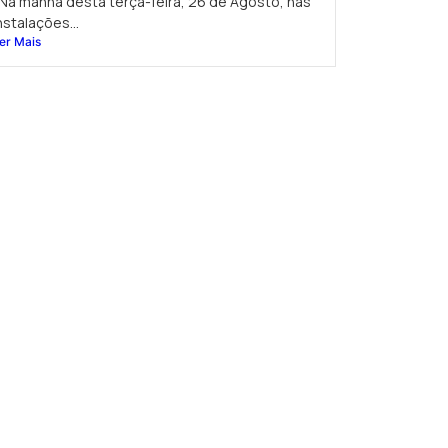
a manhã desta terça-feira, 26 de Agosto, nas
nstalações...
er Mais